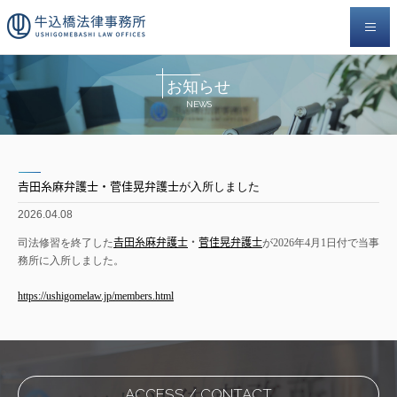
お知らせ
NEWS
𠮷田糸麻弁護士・菅佳晃弁護士が入所しました
2026.04.08
司法修習を終了した
𠮷田糸麻弁護士
・
菅佳晃弁護士
が2026年4月1日付で当事
務所に入所しました。
https://ushigomelaw.jp/members.html
ACCESS / CONTACT